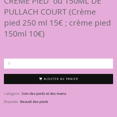
CRÈME PIED ou 150ML DE
PULLACH COURT (Crème
pied 250 ml 15€ ; crème pied
150ml 10€)
quantité
de
D
-
AJOUTER AU PANIER
Crème
réparatrice
Catégorie :
Soin des pieds et des mains
pieds
Étiquette :
Beauté des pieds
250ML